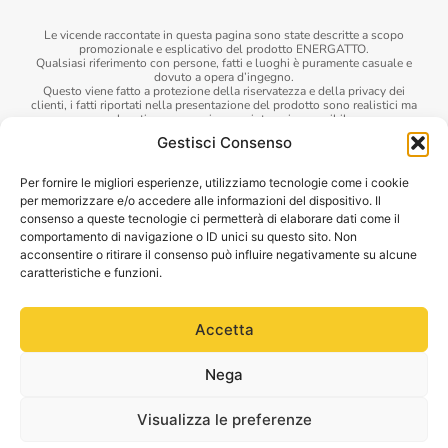
Le vicende raccontate in questa pagina sono state descritte a scopo
promozionale e esplicativo del prodotto ENERGATTO.
Qualsiasi riferimento con persone, fatti e luoghi è puramente casuale e
dovuto a opera d’ingegno.
Questo viene fatto a protezione della riservatezza e della privacy dei
clienti, i fatti riportati nella presentazione del prodotto sono realistici ma
non legati a persona riconosciuta o riconoscibile.
Le foto riportate di risultati sono reali e ottenuti grazie alla formulazione
Gestisci Consenso
presente all’interno del prodotto.
I risultati ottenibili con ENERGATTO sono variabili e dipendono dal
singolo soggetto.
Per fornire le migliori esperienze, utilizziamo tecnologie come i cookie
Data l’alta qualità degli ingredienti e la loro naturalezza, non è
per memorizzare e/o accedere alle informazioni del dispositivo. Il
indispensabile avere un parere medico veterinario prima dell’assunzione di
ENERGATTO…
consenso a queste tecnologie ci permetterà di elaborare dati come il
Tuttavia è altamente consigliato per eventuali intolleranze di cui non si è a
comportamento di navigazione o ID unici su questo sito. Non
conoscenza.
acconsentire o ritirare il consenso può influire negativamente su alcune
La Dog Welfare LTD, Suite1 5th floor 22 Eastcheap – EC3M 1EU, London
è esente da ogni responsabilità per danni e conseguenze economicamente
caratteristiche e funzioni.
rilevanti meritevoli di eventuale tutela dovuta all’uso dei prodotti.
La società Dog Welfare LTD è altresì esente da ogni responsabilità per un
utilizzo del prodotto in caso di parere medico veterinario contrario, o di un
Accetta
suo utilizzo in presenza di qualsiasi condizione fisica patologica.
Privacy Policy
|
Cookie Policy
|
Termini e Condizioni
Nega
Dog Welfare LTD, Suite1 5th floor 22 Eastcheap - EC3M 1EU,
London
Visualizza le preferenze
© Copyright 2021. Tutti i diritti riservati