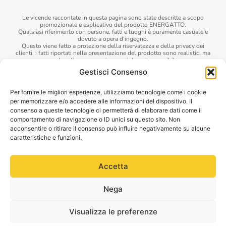
Le vicende raccontate in questa pagina sono state descritte a scopo
promozionale e esplicativo del prodotto ENERGATTO.
Qualsiasi riferimento con persone, fatti e luoghi è puramente casuale e
dovuto a opera d’ingegno.
Questo viene fatto a protezione della riservatezza e della privacy dei
clienti, i fatti riportati nella presentazione del prodotto sono realistici ma
non legati a persona riconosciuta o riconoscibile.
Le foto riportate di risultati sono reali e ottenuti grazie alla formulazione
Gestisci Consenso
presente all’interno del prodotto.
I risultati ottenibili con ENERGATTO sono variabili e dipendono dal
singolo soggetto.
Per fornire le migliori esperienze, utilizziamo tecnologie come i cookie
Data l’alta qualità degli ingredienti e la loro naturalezza, non è
per memorizzare e/o accedere alle informazioni del dispositivo. Il
indispensabile avere un parere medico veterinario prima dell’assunzione di
ENERGATTO…
consenso a queste tecnologie ci permetterà di elaborare dati come il
Tuttavia è altamente consigliato per eventuali intolleranze di cui non si è a
comportamento di navigazione o ID unici su questo sito. Non
conoscenza.
acconsentire o ritirare il consenso può influire negativamente su alcune
La Dog Welfare LTD, Suite1 5th floor 22 Eastcheap – EC3M 1EU, London
è esente da ogni responsabilità per danni e conseguenze economicamente
caratteristiche e funzioni.
rilevanti meritevoli di eventuale tutela dovuta all’uso dei prodotti.
La società Dog Welfare LTD è altresì esente da ogni responsabilità per un
utilizzo del prodotto in caso di parere medico veterinario contrario, o di un
Accetta
suo utilizzo in presenza di qualsiasi condizione fisica patologica.
Privacy Policy
|
Cookie Policy
|
Termini e Condizioni
Nega
Dog Welfare LTD, Suite1 5th floor 22 Eastcheap - EC3M 1EU,
London
Visualizza le preferenze
© Copyright 2021. Tutti i diritti riservati