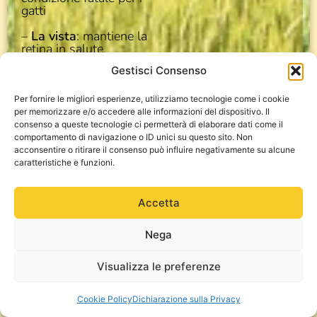
gatti
–
La vista
: mantiene la
retina in salute,
prevenendo la
Gestisci Consenso
degenerazione e
permettendo al gatto di
essere il cacciatore
Per fornire le migliori esperienze, utilizziamo tecnologie come i cookie
notturno che la natura
per memorizzare e/o accedere alle informazioni del dispositivo. Il
ha progettato
consenso a queste tecnologie ci permetterà di elaborare dati come il
comportamento di navigazione o ID unici su questo sito. Non
–
Il sistema
acconsentire o ritirare il consenso può influire negativamente su alcune
immunitario
, perché
caratteristiche e funzioni.
rafforza le difese
naturali.
Accetta
–
La digestione
:
supporta la produzione
Nega
di bile, essenziale per la
digestione dei grassi
Visualizza le preferenze
Cookie Policy
Dichiarazione sulla Privacy