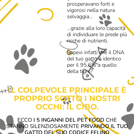
prosperavano forti e
vigorosi nella natura
selvaggia…
…grazie alla loro capacità
di individuare le prede più
ricche di nutrienti.
Sapevi infatti che il DNA
del tuo gatto è identico
per il 95,6% a quello
della tigre?
IL COLPEVOLE PRINCIPALE È
PROPRIO SOTTO I NOSTRI
OCCHI: IL CIBO.
ECCO
I 5 INGANNI DEL PET FOOD
CHE
STANNO SILENZIOSAMENTE
PRIVANDO IL TUO
GATTO DEL SUO CODICE FELINO