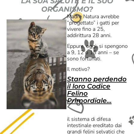
LA SUA SALUTE E IL SUO
ORGANISMO?
Madre Natura avrebbe
“progettato” i gatti per
vivere fino a 25,
addirittura 28 anni.
Eppure, oggi, si spengono
a 9, 12 o 15 anni – se
sono fortunati.
Il motivo?
Stanno perdendo
il loro Codice
Felino
Primordiale…
il sistema di difesa
intestinale ereditato dai
grandi felini selvatici che