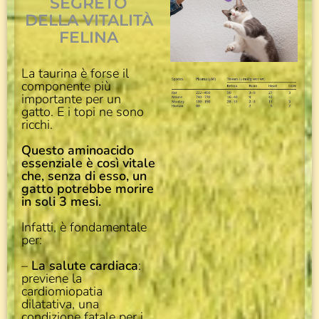
SEGRETO
DELLA VITALITÀ
FELINA
La taurina è forse il
componente più
importante per un
gatto. E i topi ne sono
ricchi.
Questo aminoacido
essenziale è così vitale
che, senza di esso, un
gatto potrebbe morire
in soli 3 mesi.
Infatti, è fondamentale
per:
–
La salute cardiaca
:
previene la
cardiomiopatia
dilatativa, una
condizione fatale per i