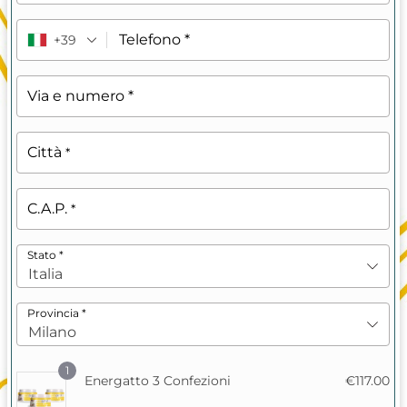
Telefono
*
+39
Via e numero
*
Città
*
C.A.P.
*
Stato
*
Italia
Provincia
*
Milano
1
Energatto 3 Confezioni
€
117.00