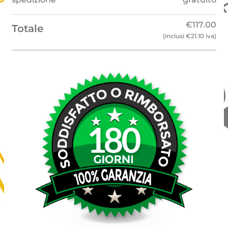
€
117.00
Totale
(inclusi
€
21.10
iva)