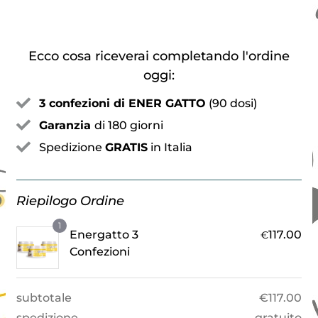
Ecco cosa riceverai completando l'ordine
oggi:
3 confezioni di ENER GATTO
(90 dosi)
Garanzia
di 180 giorni
Spedizione
GRATIS
in Italia
Riepilogo Ordine
1
Energatto 3
117.00
€
Confezioni
subtotale
€
117.00
spedizione
gratuito